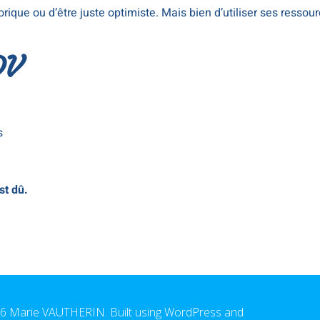
ique ou d’être juste optimiste. Mais bien d’utiliser ses ressourc
DV
s
st dû.
6 Marie VAUTHERIN. Built using WordPress and
EmpowerWP 