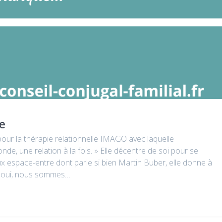
e
our la thérapie relationnelle IMAGO avec laquelle
de, une relation à la fois. » Elle décentre de soi pour se
eux espace-entre dont parle si bien Martin Buber, elle donne à
et oui, nous sommes…