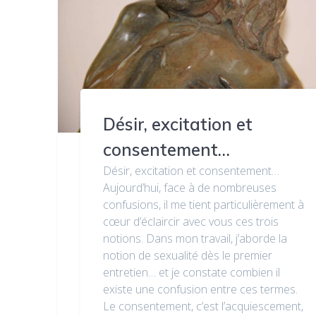
Désir, excitation et
consentement…
Désir, excitation et consentement…
Aujourd’hui, face à de nombreuses
confusions, il me tient particulièrement à
cœur d’éclaircir avec vous ces trois
notions. Dans mon travail, j’aborde la
notion de sexualité dès le premier
entretien… et je constate combien il
existe une confusion entre ces termes.
Le consentement, c’est l’acquiescement,