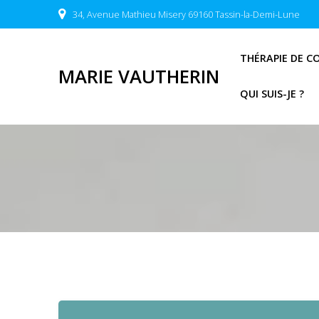
Passer
34, Avenue Mathieu Misery 69160 Tassin-la-Demi-Lune
au
contenu
THÉRAPIE DE C
MARIE VAUTHERIN
QUI SUIS-JE ?