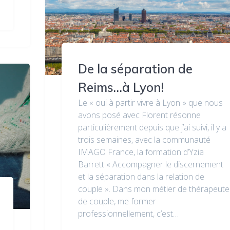
De la séparation de
Reims…à Lyon!
Le « oui à partir vivre à Lyon » que nous
avons posé avec Florent résonne
particulièrement depuis que j’ai suivi, il y a
trois semaines, avec la communauté
IMAGO France, la formation d’Yzia
Barrett « Accompagner le discernement
et la séparation dans la relation de
couple ». Dans mon métier de thérapeute
de couple, me former
professionnellement, c’est…