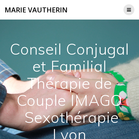
Passer
MARIE VAUTHERIN
au
contenu
Conseil Conjugal
et Familial
Thérapie de
Couple IMAGO
Sexothérapie
Lyon