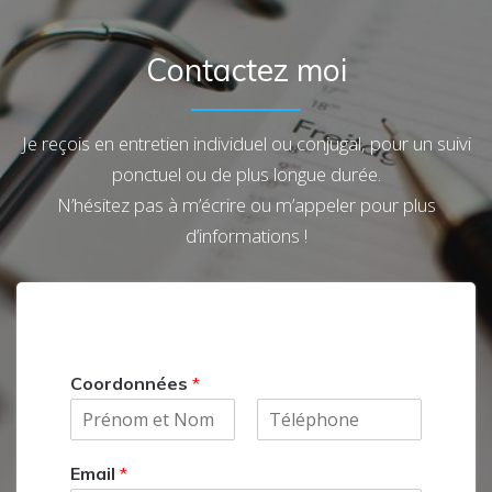
Contactez moi
Je reçois en entretien individuel ou conjugal, pour un suivi
ponctuel ou de plus longue durée.
N’hésitez pas à m’écrire ou m’appeler pour plus
d’informations !
Coordonnées
*
P
N
r
o
Email
*
é
m