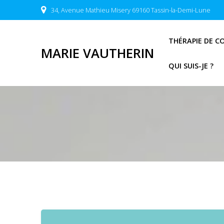
Passer
34, Avenue Mathieu Misery 69160 Tassin-la-Demi-Lune
au
contenu
THÉRAPIE DE C
MARIE VAUTHERIN
QUI SUIS-JE ?