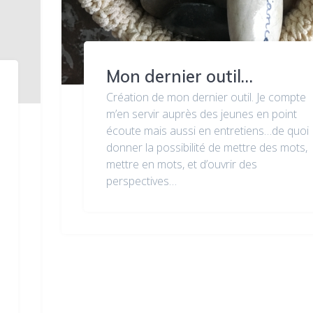
Mon dernier outil…
Création de mon dernier outil. Je compte
m’en servir auprès des jeunes en point
écoute mais aussi en entretiens…de quoi
donner la possibilité de mettre des mots,
mettre en mots, et d’ouvrir des
perspectives…