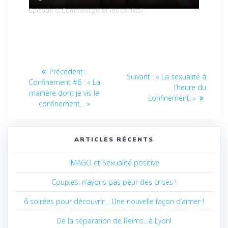
Episode 6: Comment gérer les conflits?
Navigation
Article
Précédent :
Article
Suivant :
« La sexualité à
de
précédent
Confinement #6 : « La
suivant
l’heure du
:
manière dont je vis le
:
confinement. »
l’article
confinement… »
ARTICLES RÉCENTS
IMAGO et Sexualité positive
Couples, n’ayons pas peur des crises !
6 soirées pour découvrir… Une nouvelle façon d’aimer !
De la séparation de Reims…à Lyon!