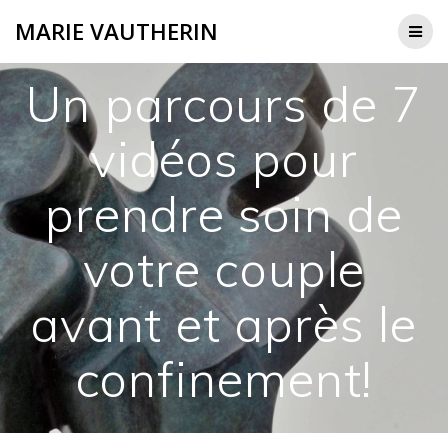
Passer
MARIE VAUTHERIN
au
contenu
Un parcours de 7
vidéos pour
prendre soin de
votre couple
avant et après le
confinement!